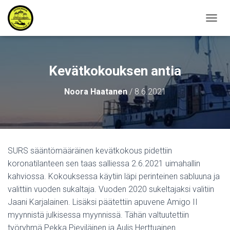
N
A
V
I
G
Kevätkokouksen antia
O
I
Noora Haatanen
/
8.6.2021
N
T
I
P
Ä
Ä
SURS sääntömääräinen kevätkokous pidettiin
L
koronatilanteen sen taas salliessa 2.6.2021 uimahallin
L
E
kahviossa. Kokouksessa käytiin läpi perinteinen sabluuna ja
/
valittiin vuoden sukaltaja. Vuoden 2020 sukeltajaksi valitiin
P
Jaani Karjalainen. Lisäksi päätettiin apuvene Amigo II
O
I
myynnistä julkisessa myynnissä. Tähän valtuutettiin
S
työryhmä Pekka Pieviläinen ja Aulis Herttuainen.