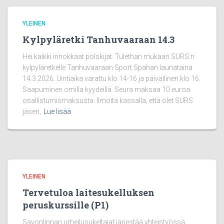
YLEINEN
Kylpyläretki Tanhuvaaraan 14.3
Hei kaikki innokkaat polskijat. Tulethan mukaan SURS:n
kylpyläretkelle Tanhuvaaraan Sport Spahan launataina
14.3.2026. Uintiaika varattu klo 14-16 ja päivällinen klo 16.
Saapuminen omilla kyydeillä. Seura maksaa 10 euroa
osallistumismaksusta. Ilmoita kassalla, että olet SURS
jäsen,
Lue lisää
YLEINEN
Tervetuloa laitesukelluksen
peruskurssille (P1)
Savonlinnan urheilusukeltajat järjestää yhteistyössä