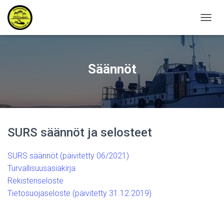
N
A
V
I
G
Säännöt
O
I
N
T
I
P
SURS säännöt ja selosteet
Ä
Ä
L
SURS säännöt (päivitetty 06/2021)
L
Turvallisuusasiakirja
E
/
Rekisteriseloste
P
Tietosuojaseloste (päivitetty 31.12.2019)
O
I
S