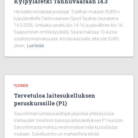
Kylpyläretki Tanhuvaaraan 14.3
Hei kaikki innokkaat polskijat. Tulethan mukaan SURS:n
kylpyläretkelle Tanhuvaaraan Sport Spahan launataina
14.3.2026. Uintiaika varattu klo 14-16 ja päivällinen klo 16.
Saapuminen omilla kyydeillä. Seura maksaa 10 euroa
osallistumismaksusta. Ilmoita kassalla, että olet SURS
jäsen,
Lue lisää
YLEINEN
Tervetuloa laitesukelluksen
peruskurssille (P1)
Savonlinnan urheilusukeltajat järjestää yhteistyössä
Varkauden Vesihiisin kanssa laitesukelluksen P1-kurssin.
Savonlinnasta mahtuu ensimmäiset neljä kurssilaista
mukaan. Sukellusintro on mahdollista tehdä