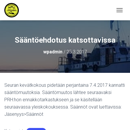
N
A
V
I
G
Sääntöehdotus katsottavissa
O
I
wpadmin
/
25.3.2017
N
T
I
P
Ä
Ä
Seuran kevätkokous pidetään perjantaina 7.4.2017 kannatti
L
sääntömuutoksia. Sääntömuutos lähtee seuraavaksi
L
E
PRH:hon ennakkotarkastukseen ja se käsitellään
/
seuraavassa yleiskokouksessa. Säännöt ovat luettavissa:
P
Jäsenyys>Säännöt
O
I
S