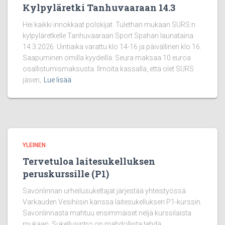
Kylpyläretki Tanhuvaaraan 14.3
Hei kaikki innokkaat polskijat. Tulethan mukaan SURS:n
kylpyläretkelle Tanhuvaaraan Sport Spahan launataina
14.3.2026. Uintiaika varattu klo 14-16 ja päivällinen klo 16.
Saapuminen omilla kyydeillä. Seura maksaa 10 euroa
osallistumismaksusta. Ilmoita kassalla, että olet SURS
jäsen,
Lue lisää
YLEINEN
Tervetuloa laitesukelluksen
peruskurssille (P1)
Savonlinnan urheilusukeltajat järjestää yhteistyössä
Varkauden Vesihiisin kanssa laitesukelluksen P1-kurssin.
Savonlinnasta mahtuu ensimmäiset neljä kurssilaista
mukaan. Sukellusintro on mahdollista tehdä