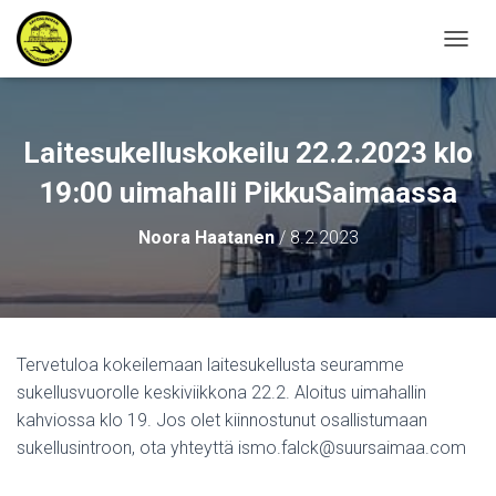
N
A
V
I
G
Laitesukelluskokeilu 22.2.2023 klo
O
I
19:00 uimahalli PikkuSaimaassa
N
T
Noora Haatanen
/
8.2.2023
I
P
Ä
Ä
L
L
Tervetuloa kokeilemaan laitesukellusta seuramme
E
sukellusvuorolle keskiviikkona 22.2. Aloitus uimahallin
/
P
kahviossa klo 19. Jos olet kiinnostunut osallistumaan
O
sukellusintroon, ota yhteyttä ismo.falck@suursaimaa.com
I
S