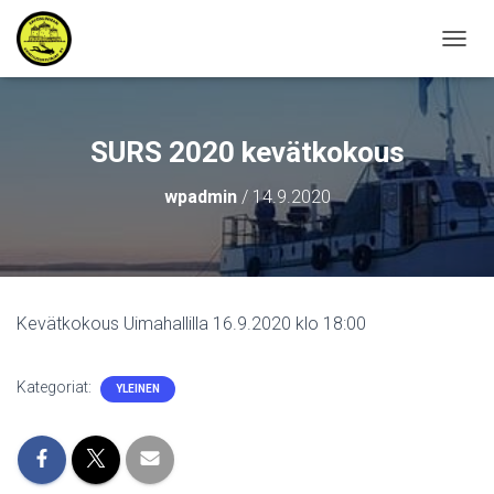
N
A
V
I
G
SURS 2020 kevätkokous
O
I
wpadmin
/
14.9.2020
N
T
I
P
Ä
Ä
Kevätkokous Uimahallilla 16.9.2020 klo 18:00
L
L
E
Kategoriat:
YLEINEN
/
P
O
I
S