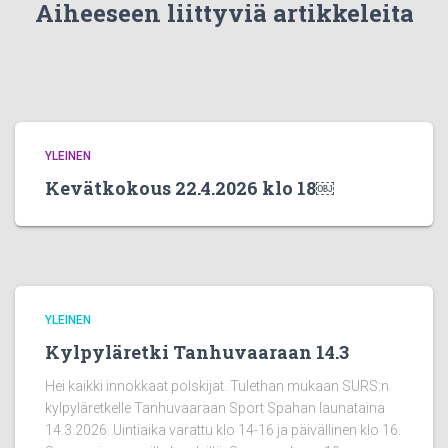
Aiheeseen liittyviä artikkeleita
YLEINEN
Kevätkokous 22.4.2026 klo 18￼
YLEINEN
Kylpyläretki Tanhuvaaraan 14.3
Hei kaikki innokkaat polskijat. Tulethan mukaan SURS:n
kylpyläretkelle Tanhuvaaraan Sport Spahan launataina
14.3.2026. Uintiaika varattu klo 14-16 ja päivällinen klo 16.