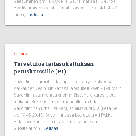
Saapuminen omilla kyydeillä. Seura maksaa 10 euroa
osallistumismaksusta. Ilmoita kassalla, että olet SURS
jäsen,
Lue lisää
YLEINEN
Tervetuloa laitesukelluksen
peruskurssille (P1)
Savonlinnan urheilusukeltajat järjestää yhteistyössä
Varkauden Vesihiisin kanssa laitesukelluksen P1-kurssin.
Savonlinnasta mahtuu ensimmäiset neljä kurssilaista
mukaan. Sukellusintro on mahdollista tehdä
Savonlinnnan urheilusukeltajien allasvuorolla (ke tai pe
klo 19:45-20:45) Savonlinnassa kouluttaja Ari-Pekka
Hakulisen kanssa. Teoriaopinnot suoritetaan
Sukeltajaliiton
Lue lisää