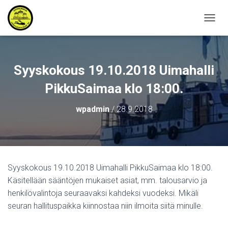
N
A
V
I
G
Syyskokous 19.10.2018 Uimahalli
O
I
PikkuSaimaa klo 18:00.
N
T
wpadmin
/
28.9.2018
I
P
Ä
Ä
L
L
Syyskokous 19.10.2018 Uimahalli PikkuSaimaa klo 18:00.
E
Käsitellään sääntöjen mukaiset asiat, mm. talousarvio ja
/
P
henkilövalintoja seuraavaksi kahdeksi vuodeksi. Mikäli
O
seuran hallituspaikka kiinnostaa niin ilmoita siitä minulle.
I
S