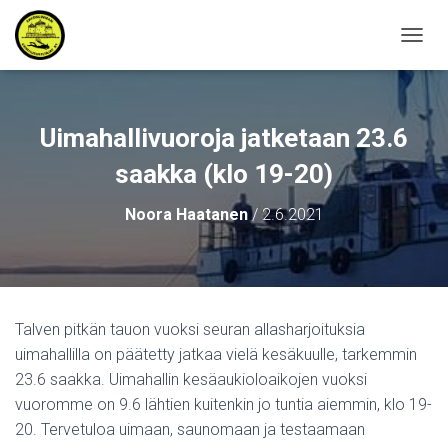
N
A
V
I
G
Uimahallivuoroja jatketaan 23.6
O
I
saakka (klo 19-20)
N
T
Noora Haatanen
/
2.6.2021
I
P
Ä
Ä
L
L
Talven pitkän tauon vuoksi seuran allasharjoituksia
E
uimahallilla on päätetty jatkaa vielä kesäkuulle, tarkemmin
/
P
23.6 saakka. Uimahallin kesäaukioloaikojen vuoksi
O
vuoromme on 9.6 lähtien kuitenkin jo tuntia aiemmin, klo 19-
I
20. Tervetuloa uimaan, saunomaan ja testaamaan
S